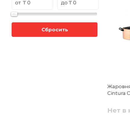
от
₸
до
₸
Сбросить
Жаровня
Cintura O
Нет в