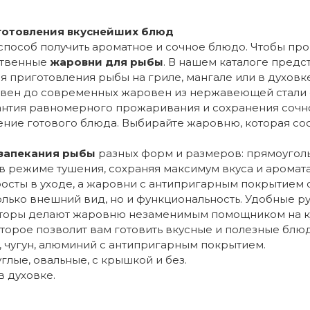
готовления вкуснейших блюд
способ получить ароматное и сочное блюдо. Чтобы пр
ственные
жаровни для рыбы
. В нашем каталоге пред
я приготовления рыбы на гриле, мангале или в духов
ровен до современных жаровен из нержавеющей стали
арантия равномерного прожаривания и сохранения сочн
ние готового блюда. Выбирайте жаровню, которая соо
запекания рыбы
разных форм и размеров: прямоуголь
в режиме тушения, сохраняя максимум вкуса и аромата
сты в уходе, а жаровни с антипригарным покрытием о
только внешний вид, но и функциональность. Удобные 
факторы делают жаровню незаменимым помощником на к
оторое позволит вам готовить вкусные и полезные блюд
 чугун, алюминий с антипригарным покрытием.
лые, овальные, с крышкой и без.
в духовке.