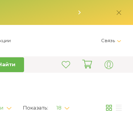
кции
Связь
Messenger
Найти
Telegram
+7 (800) 555-28-32
Пн-Вс 12:00 - 19:00 /
Астана;Пн-Пт 9:00 - 18:00 /
Астана
ти
Показать:
18
info@kitchen-master.kz