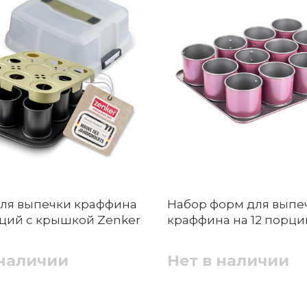
ля выпечки краффина
Набор форм для выпе
рций с крышкой Zenker
краффина на 12 порци
 наличии
Нет в наличии