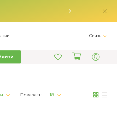
кции
Связь
Messenger
Найти
Telegram
+7 (800) 555-28-32
Пн-Вс 12:00 - 19:00 /
Астана;Пн-Пт 9:00 - 18:00 /
Астана
ти
Показать:
18
info@kitchen-master.kz