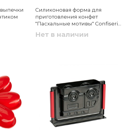
 выпечки
Силиконовая форма для
антиком
приготовления конфет
"Пасхальные мотивы" Confiserie
Dr. Oetker
Нет в наличии