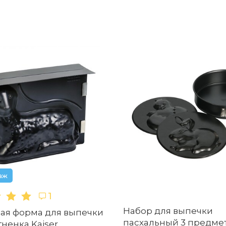
аж
1
Набор для выпечки
ая форма для выпечки
пасхальный 3 предмет
гненка Kaiser