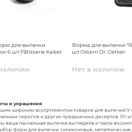
орм для выпечки
Форма для выпечки "Я
ок 6 шт Pâtisserie Kaiser
шт Ostern Dr. Oetker
 наличии
Нет в наличии
нты и украшения
шим широким ассортиментом товаров для выпечки! У 
хальных пирогов и других праздничных десертов. От 
обы ваша пасхальная выпечка выглядела и пахла восхити
выбор форм для выпечки: силиконовые, металлические