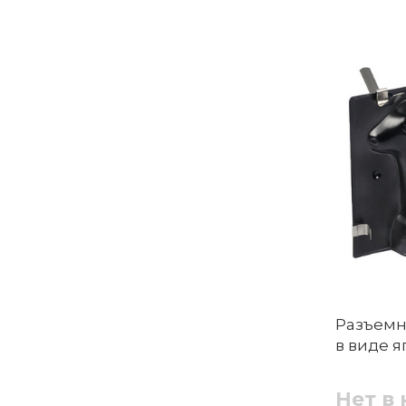
Разъемн
в виде я
Нет в