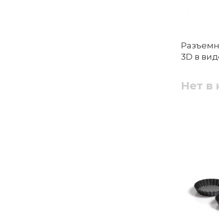
Разъемн
3D в вид
Нет в