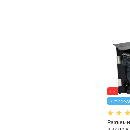
Хит прод
Разъемн
в виде я