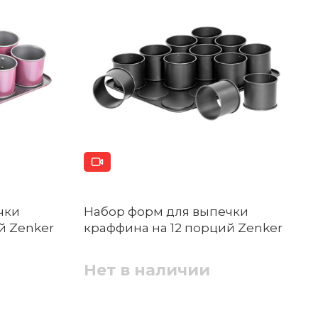
чки
Набор форм для выпечки
й Zenker
краффина на 12 порций Zenker
Нет в наличии