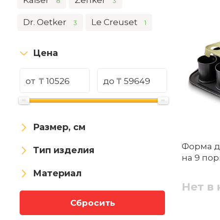
Kaiser
Zenker
8
3
Dr. Oetker
Le Creuset
3
1
Цена
от
₸
до
₸
Размер, см
Форма д
Тип изделия
на 9 по
Материал
Нет в
Сбросить