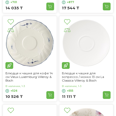
+701
+877
14 035 ₸
17 544 ₸
Блюдце к чашке для кофе 14
Блюдце к чашке для
см Vieux Luxemburg Villeroy &
эспрессо / мокко 13 см La
Boch
Classica Villeroy & Boch
В наличии, 1-3
В наличии, 1-3
+526
+555
10 526 ₸
11 111 ₸