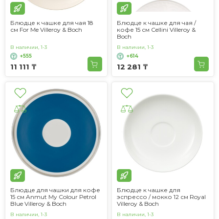
Блюдце к чашке для чая 18
Блюдце к чашке для чая /
см For Me Villeroy & Boch
кофе 15 см Cellini Villeroy &
Boch
В наличии, 1-3
В наличии, 1-3
+555
+614
11 111 ₸
12 281 ₸
Блюдце для чашки для кофе
Блюдце к чашке для
15 см Anmut My Colour Petrol
эспрессо / мокко 12 см Royal
Blue Villeroy & Boch
Villeroy & Boch
В наличии, 1-3
В наличии, 1-3