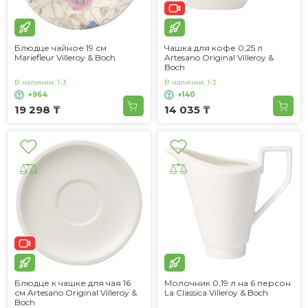
Блюдце чайное 19 см
Чашка для кофе 0,25 л
Mariefleur Villeroy & Boch
Artesano Original Villeroy &
Boch
В наличии, 1-3
В наличии, 1-3
+964
+140
19 298 ₸
14 035 ₸
Блюдце к чашке для чая 16
Молочник 0,19 л на 6 персон
см Artesano Original Villeroy &
La Classica Villeroy & Boch
Boch