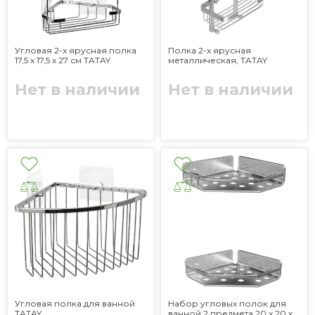
Угловая 2-х ярусная полка
Полка 2-х ярусная
17,5 x 17,5 x 27 см TATAY
металлическая, TATAY
Нет в наличии
Нет в наличии
Угловая полка для ванной
Набор угловых полок для
TATAY
ванной 2 предмета 20 x 20 x