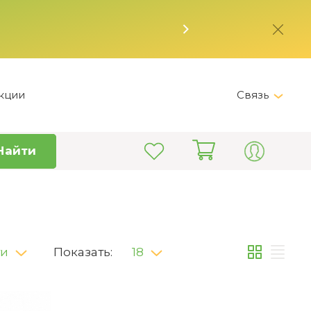
кции
Связь
Messenger
Найти
Telegram
+7 (800) 555-28-32
Пн-Вс 12:00 - 19:00 /
Астана;Пн-Пт 9:00 - 18:00 /
Астана
ти
Показать:
18
info@kitchen-master.kz