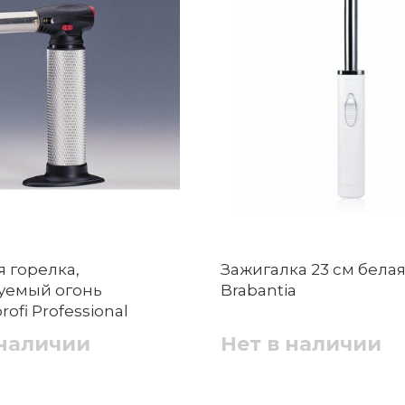
я горелка,
Зажигалка 23 см белая 
уемый огонь
Brabantia
ofi Professional
 наличии
Нет в наличии