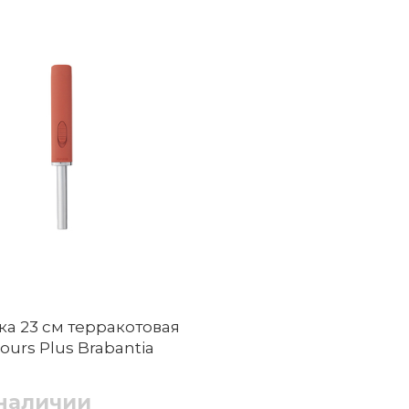
ка 23 см терракотовая
lours Plus Brabantia
 наличии