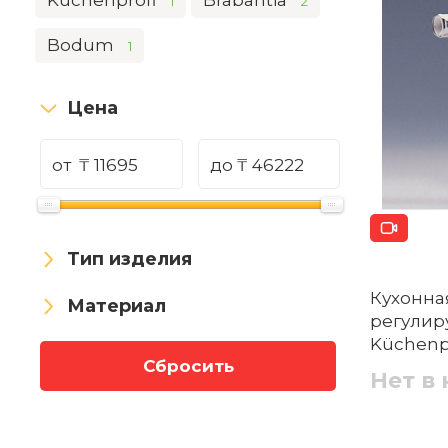
Küchenprofi
Brabantia
1
2
Bodum
1
Цена
от
₸
до
₸
Тип изделия
Кухонна
Материал
регулир
Küchenpr
Сбросить
Нет в