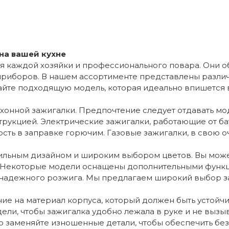
на вашей кухне
ля каждой хозяйки и профессионального повара. Они 
х приборов. В нашем ассортименте представлены разл
йте подходящую модель, которая идеально впишется 
хонной зажигалки. Предпочтение следует отдавать мо
рукцией. Электрические зажигалки, работающие от ба
ть в заправке горючим. Газовые зажигалки, в свою о
льным дизайном и широким выбором цветов. Вы может
и. Некоторые модели оснащены дополнительными функц
 надежного розжига. Мы предлагаем широкий выбор з
ие на материал корпуса, который должен быть устой
ли, чтобы зажигалка удобно лежала в руке и не вызы
 заменяйте изношенные детали, чтобы обеспечить бе