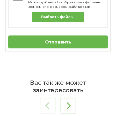
Можно добавить 1 изображение в формате
.jpg, .gif, .png, размером файл до 5 МБ
Выбрать файлы
Отправить
Отзывов пока нет
Бренд
Из какого материала изготовлена
Cawö
Вас так же может
мочалка-варежка?
Страна
заинтересовать
производителя
Германия
Ваше имя
Коллекция
Lifestyle