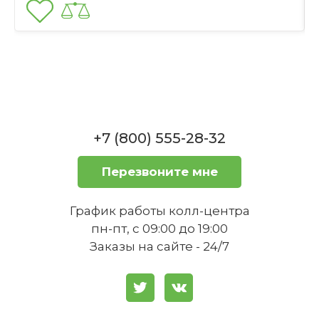
Отправить
Полотенце банное 70x140 см платиновое
Lifestyle Cawö
Нет в наличии
Можно ли отбеливать мочалку-
варежку?
+7 (800) 555-28-32
Перезвоните мне
Можно ли гладить мочалку-
График работы колл-центра
варежку?
пн-пт, с 09:00 до 19:00
Заказы на сайте - 24/7