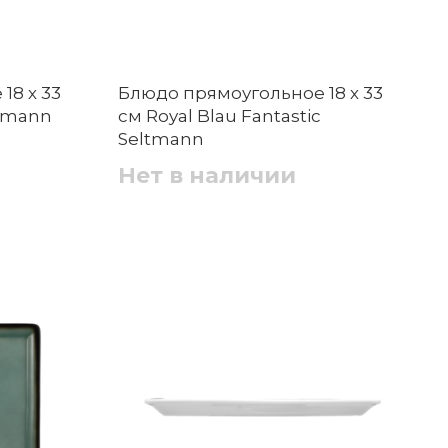
18 х 33
Блюдо прямоугольное 18 х 33
ltmann
см Royal Blau Fantastic
Seltmann
Нет в наличии