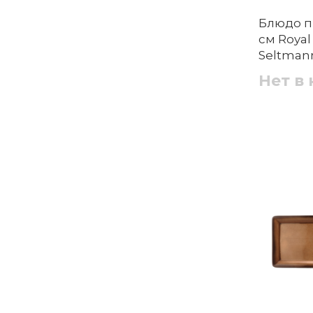
Блюдо п
см Royal
Seltman
Нет в