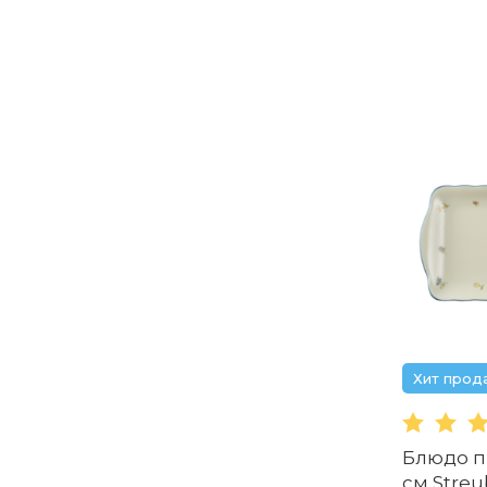
Хит прод
Блюдо п
см Stre