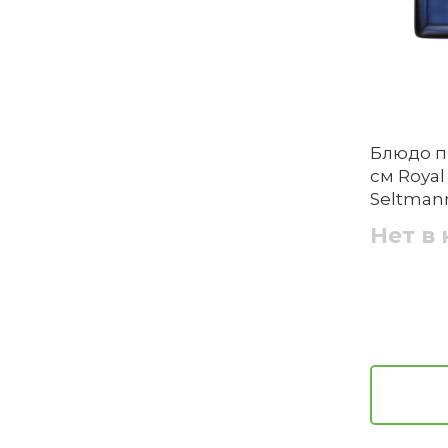
Блюдо п
см Royal
Seltman
Нет в