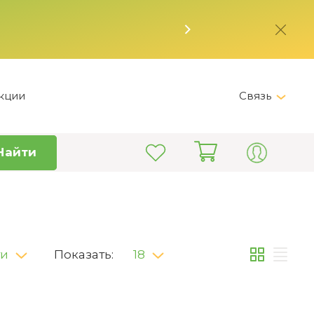
кции
Связь
Messenger
Найти
Telegram
+7 (800) 555-28-32
Пн-Вс 12:00 - 19:00 /
Астана;Пн-Пт 9:00 - 18:00 /
Астана
ти
Показать:
18
info@kitchen-master.kz