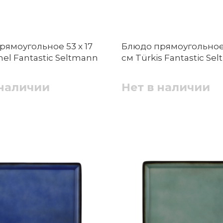
рямоугольное 53 х 17
Блюдо прямоугольное 
el Fantastic Seltmann
см Türkis Fantastic Se
 наличии
Нет в наличии