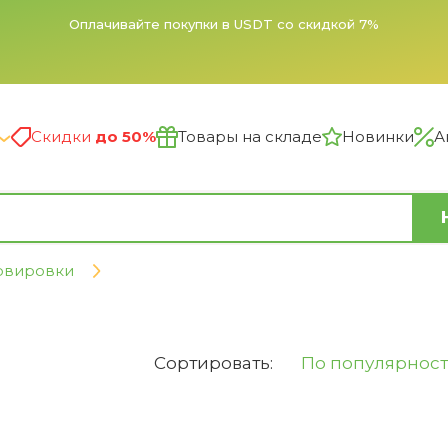
Оплачивайте покупки в USDT со скидкой 7%
Скидки
до 50%
Товары на складе
Новинки
А
рвировки
Сортировать:
По популярнос