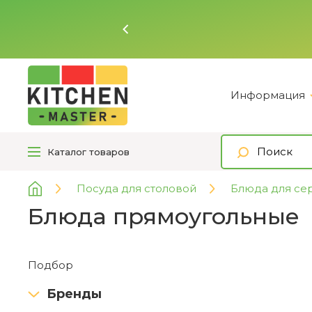
Информация
Каталог
товаров
Посуда для столовой
Блюда для се
Блюда прямоугольные
Подбор
Бренды