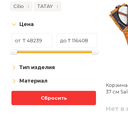
Cilio
TATAY
1
1
Цена
от
₸
до
₸
Тип изделия
Материал
Корзина 
37 см Sal
Сбросить
Нет в