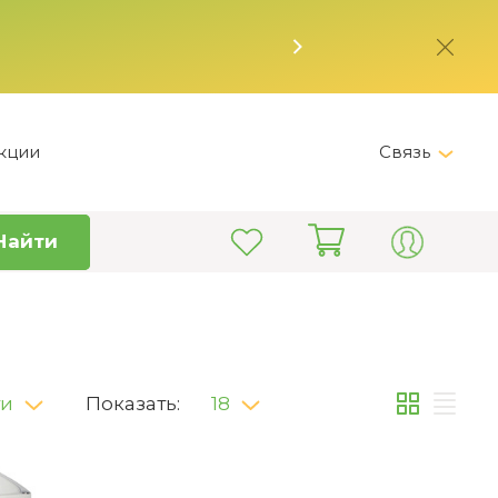
кции
Связь
Messenger
Найти
Telegram
+7 (800) 555-28-32
Пн-Вс 12:00 - 19:00 /
Астана;Пн-Пт 9:00 - 18:00 /
Астана
ти
Показать:
18
info@kitchen-master.kz