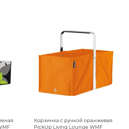
леная
Корзинка с ручкой оранжевая
 WMF
PickUp Living Lounge WMF