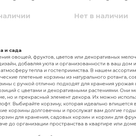
 наличии
Нет в наличии
а и сада
ния овощей, фруктов, цветов или декоративных мелоч
дизайн, добавляя уюта и организованности в ваш дом и
 атмосферу тепла и гостеприимства. В нашем ассорти
ческие плетеные корзины из натурального ротанга, со
ины с ручкой отлично подходят для хранения урожая 
позиций с цветами и декоративными растениями. Они мо
ние, но и прекрасный элемент декора. Их можно испол
 лофт. Выбирайте корзину, которая идеально впишется
ие корзины долговечны и прослужат вам долгие годы.
зин для хранения, садовых корзин и корзин для фрук
аче до организации пространства в квартире или доме