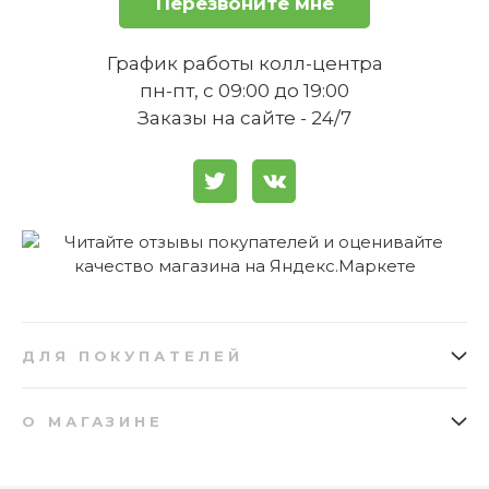
Перезвоните мне
График работы колл-центра
Можно ли мыть стеклянный
пн-пт, с 09:00 до 19:00
кувшин в посудомоечной машине?
Заказы на сайте - 24/7
Какая оптимальная температура
заваривания кофе обеспечивает
эта кофеварка?
ДЛЯ ПОКУПАТЕЛЕЙ
Как заказать
Подарочные сертификаты
О МАГАЗИНЕ
Доставка
Бонусная программа
О нас
Отзывы
Оплата