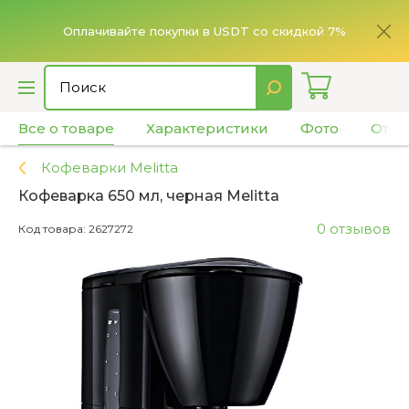
ье,
имает
Оплачивайте покупки в USDT со скидкой 7%
Все о товаре
Характеристики
Фото
Отзы
Кофеварки Melitta
Кофеварка 650 мл, черная Melitta
0 отзывов
Код товара: 2627272