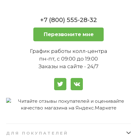
18 128 ₸
+7 (800) 555-28-32
Купить
Можно ли использовать стакан
Перезвоните мне
для подачи горячих напитков?
График работы колл-центра
пн-пт, с 09:00 до 19:00
Заказы на сайте - 24/7
Бокал для Маргариты 0,34 л, набор 2
предмета, Purismo Villeroy & Boch
Нет в наличии
Какая высота стакана?
Стакан подходит для
торжественного сервирования?
ДЛЯ ПОКУПАТЕЛЕЙ
1